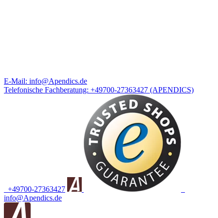
E-Mail:
info@Apendics.de
Telefonische Fachberatung:
+49700-27363427
(APENDICS)
+49700-27363427
info@Apendics.de