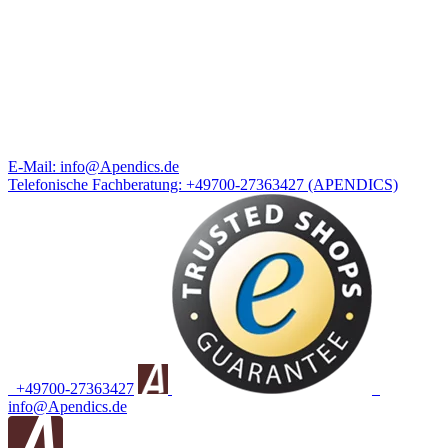
E-Mail:
info@Apendics.de
Telefonische Fachberatung:
+49700-27363427
(APENDICS)
+49700-27363427
info@Apendics.de