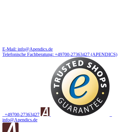
E-Mail:
info@Apendics.de
Telefonische Fachberatung:
+49700-27363427
(APENDICS)
+49700-27363427
info@Apendics.de