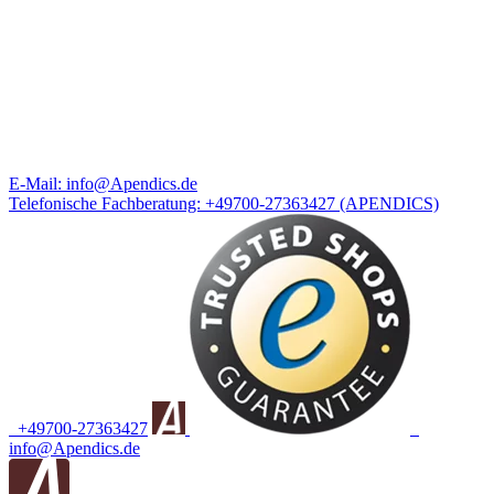
E-Mail:
info@Apendics.de
Telefonische Fachberatung:
+49700-27363427
(APENDICS)
+49700-27363427
info@Apendics.de