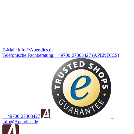
E-Mail:
info@Apendics.de
Telefonische Fachberatung:
+49700-27363427
(APENDICS)
+49700-27363427
info@Apendics.de