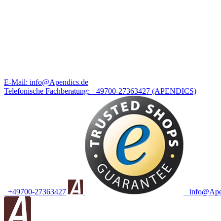
E-Mail:
info@Apendics.de
Telefonische Fachberatung:
+49700-27363427
(APENDICS)
+49700-27363427
info@Apen