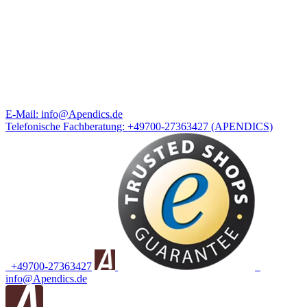
E-Mail:
info@Apendics.de
Telefonische Fachberatung:
+49700-27363427
(APENDICS)
+49700-27363427
info@Apendics.de