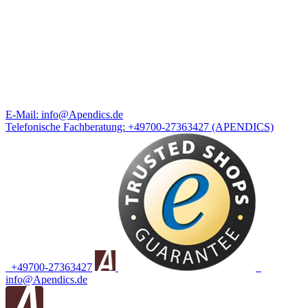
E-Mail:
info@Apendics.de
Telefonische Fachberatung:
+49700-27363427
(APENDICS)
+49700-27363427
info@Apendics.de