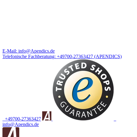
E-Mail:
info@Apendics.de
Telefonische Fachberatung:
+49700-27363427
(APENDICS)
+49700-27363427
info@Apendics.de