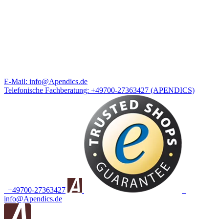
E-Mail:
info@Apendics.de
Telefonische Fachberatung:
+49700-27363427
(APENDICS)
+49700-27363427
info@Apendics.de