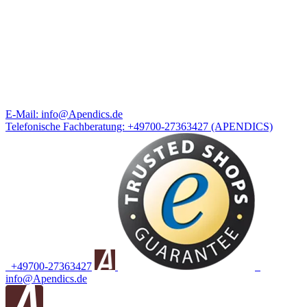
E-Mail:
info@Apendics.de
Telefonische Fachberatung:
+49700-27363427
(APENDICS)
+49700-27363427
info@Apendics.de