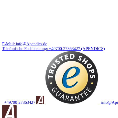
E-Mail:
info@Apendics.de
Telefonische Fachberatung:
+49700-27363427
(APENDICS)
+49700-27363427
info@Apen