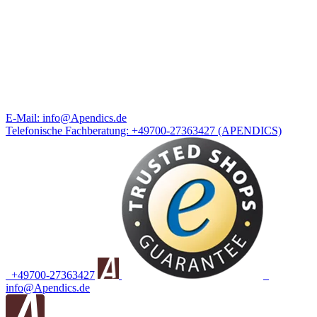
E-Mail:
info@Apendics.de
Telefonische Fachberatung:
+49700-27363427
(APENDICS)
+49700-27363427
info@Apendics.de