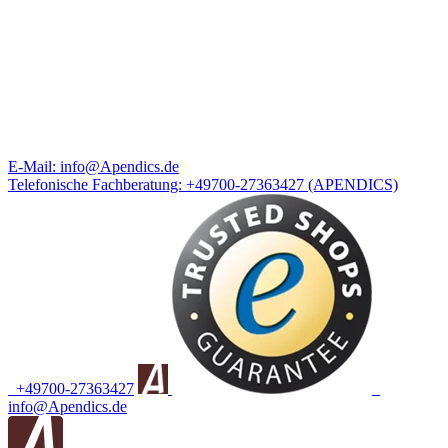
E-Mail:
info@Apendics.de
Telefonische Fachberatung:
+49700-27363427
(APENDICS)
+49700-27363427
info@Apendics.de