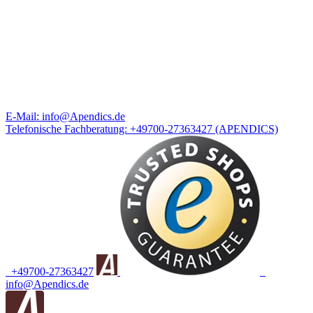
E-Mail:
info@Apendics.de
Telefonische Fachberatung:
+49700-27363427
(APENDICS)
+49700-27363427
info@Apendics.de