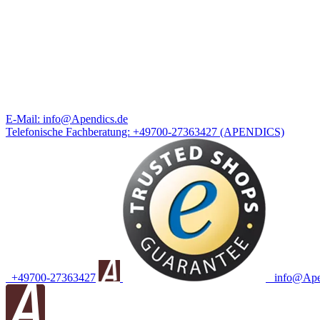
E-Mail:
info@Apendics.de
Telefonische Fachberatung:
+49700-27363427
(APENDICS)
+49700-27363427
info@Apen