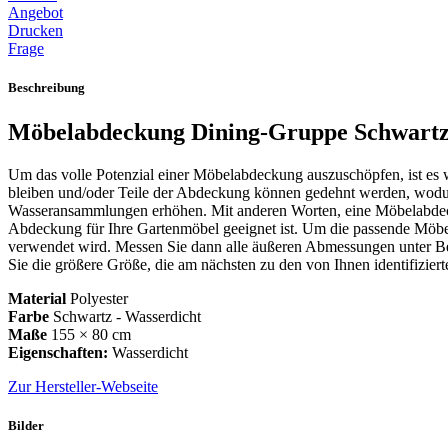
Angebot
Drucken
Frage
Beschreibung
Möbelabdeckung Dining-Gruppe Schwartz 
Um das volle Potenzial einer Möbelabdeckung auszuschöpfen, ist es 
bleiben und/oder Teile der Abdeckung können gedehnt werden, wodur
Wasseransammlungen erhöhen. Mit anderen Worten, eine Möbelabdeckun
Abdeckung für Ihre Gartenmöbel geeignet ist. Um die passende Möbel
verwendet wird. Messen Sie dann alle äußeren Abmessungen unter Ber
Sie die größere Größe, die am nächsten zu den von Ihnen identifiziert
Material
Polyester
Farbe
Schwartz - Wasserdicht
Maße
155 × 80 cm
Eigenschaften:
Wasserdicht
Zur Hersteller-Webseite
Bilder