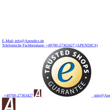
E-Mail:
info@Apendics.de
Telefonische Fachberatung:
+49700-27363427
(APENDICS)
+49700-27363427
info@Apen