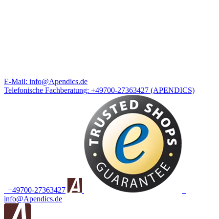
E-Mail:
info@Apendics.de
Telefonische Fachberatung:
+49700-27363427
(APENDICS)
+49700-27363427
info@Apendics.de