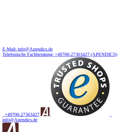
E-Mail:
info@Apendics.de
Telefonische Fachberatung:
+49700-27363427
(APENDICS)
+49700-27363427
info@Apendics.de