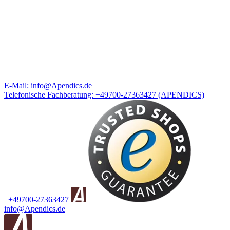
E-Mail:
info@Apendics.de
Telefonische Fachberatung:
+49700-27363427
(APENDICS)
+49700-27363427
info@Apendics.de