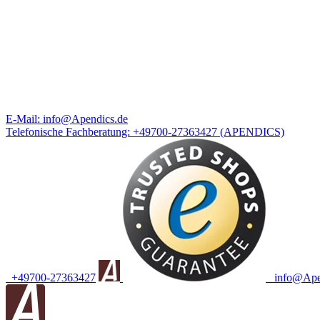
E-Mail:
info@Apendics.de
Telefonische Fachberatung:
+49700-27363427
(APENDICS)
+49700-27363427
info@Apen