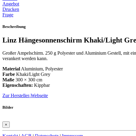
Angebot
Drucken
Frage
Beschreibung
Linz Hängesonnenschirm Khaki/Light Gr
Großer Ampelschirm. 250 g Polyester und Aluminium Gestell, mit ei
verankert werden kann.
Material
Aluminium, Polyester
Farbe
Khaki/Light Grey
Maße
300 × 300 cm
Eigenschaften:
Kippbar
Zur Hersteller-Webseite
Bilder
×
Kontakt
|
AGB
|
Datenschutz
|
Impressum