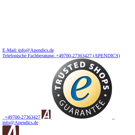
E-Mail:
info@Apendics.de
Telefonische Fachberatung:
+49700-27363427
(APENDICS)
+49700-27363427
info@Apendics.de