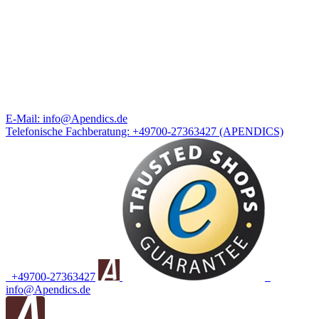
E-Mail:
info@Apendics.de
Telefonische Fachberatung:
+49700-27363427
(APENDICS)
+49700-27363427
info@Apendics.de