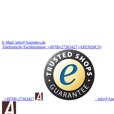
E-Mail:
info@Apendics.de
Telefonische Fachberatung:
+49700-27363427
(APENDICS)
+49700-27363427
info@Apen