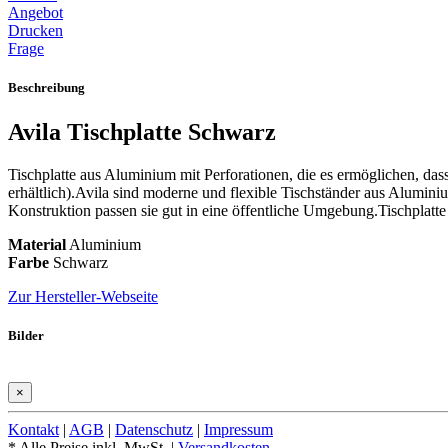
Angebot
Drucken
Frage
Beschreibung
Avila Tischplatte Schwarz
Tischplatte aus Aluminium mit Perforationen, die es ermöglichen, dass
erhältlich).Avila sind moderne und flexible Tischständer aus Alumini
Konstruktion passen sie gut in eine öffentliche Umgebung.Tischplatte L
Material
Aluminium
Farbe
Schwarz
Zur Hersteller-Webseite
Bilder
×
Kontakt
|
AGB
|
Datenschutz
|
Impressum
* Alle Preise inkl. MwSt. |
Versandkosten