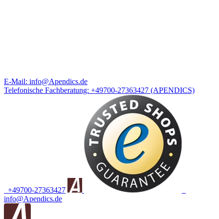
E-Mail:
info@Apendics.de
Telefonische Fachberatung:
+49700-27363427
(APENDICS)
+49700-27363427
info@Apendics.de