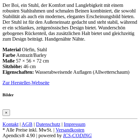
Der Boi, ein Stuhl, der Komfort und Langlebigkeit mit einem
robusten Stahlrahmen und schmalen Beinen kombiniert, die sowohl
Stabilität als auch ein modernes, elegantes Erscheinungsbild bieten.
Der Stuhl ist für den Außeneinsatz gedacht und steht stabil, während
er ein schlankes, zeitgenössisches Design bietet. Wunderschön
gebogenes Rückenteil, das zusätzlichen Halt bietet und gleichzeitig
zum Design beiträgt. Handgenähte Nähte.
Material
Olefin, Stahl
Farbe
Antrazit/Barley
Maße
57 × 56 × 72 cm
Sitzhöhe:
46 cm
Eigenschaften:
Wasserabweisende Auflagen (Allwetterschaum)
Zur Hersteller-Webseite
Bilder
×
Kontakt
|
AGB
|
Datenschutz
|
Impressum
* Alle Preise inkl. MwSt. |
Versandkosten
Apendics® 4.90
| powered by
ICS-CODING