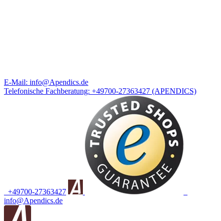
E-Mail:
info@Apendics.de
Telefonische Fachberatung:
+49700-27363427
(APENDICS)
+49700-27363427
info@Apendics.de