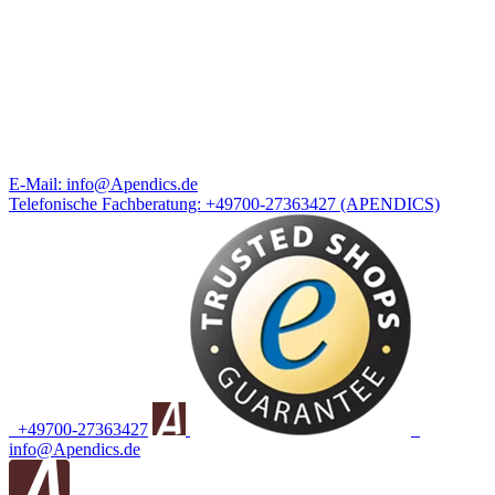
E-Mail:
info@Apendics.de
Telefonische Fachberatung:
+49700-27363427
(APENDICS)
+49700-27363427
info@Apendics.de