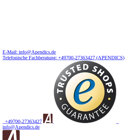
E-Mail:
info@Apendics.de
Telefonische Fachberatung:
+49700-27363427
(APENDICS)
+49700-27363427
info@Apendics.de