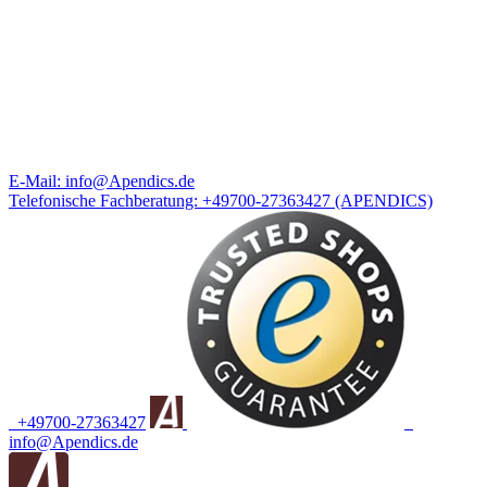
E-Mail:
info@Apendics.de
Telefonische Fachberatung:
+49700-27363427
(APENDICS)
+49700-27363427
info@Apendics.de