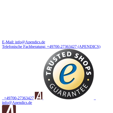
E-Mail:
info@Apendics.de
Telefonische Fachberatung:
+49700-27363427
(APENDICS)
+49700-27363427
info@Apendics.de