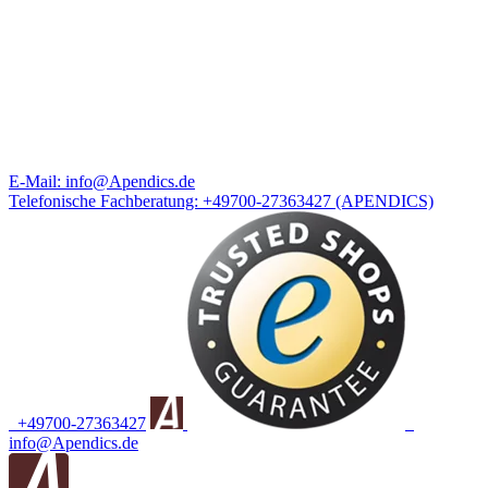
E-Mail:
info@Apendics.de
Telefonische Fachberatung:
+49700-27363427
(APENDICS)
+49700-27363427
info@Apendics.de