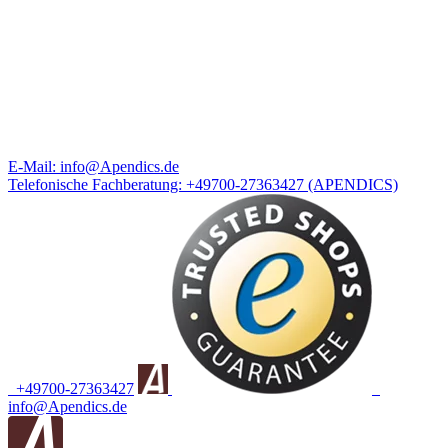
E-Mail:
info@Apendics.de
Telefonische Fachberatung:
+49700-27363427
(APENDICS)
+49700-27363427
info@Apendics.de