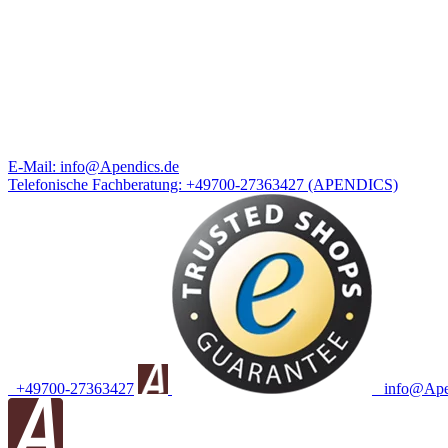
E-Mail:
info@Apendics.de
Telefonische Fachberatung:
+49700-27363427
(APENDICS)
+49700-27363427
info@Apen