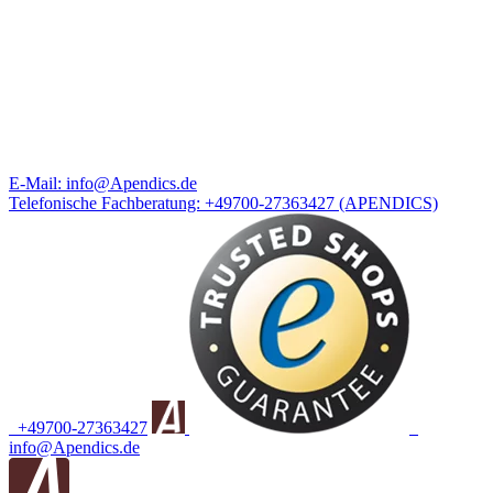
E-Mail:
info@Apendics.de
Telefonische Fachberatung:
+49700-27363427
(APENDICS)
+49700-27363427
info@Apendics.de