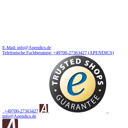
E-Mail:
info@Apendics.de
Telefonische Fachberatung:
+49700-27363427
(APENDICS)
+49700-27363427
info@Apendics.de